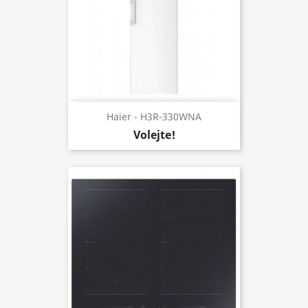
Haier - H3R-330WNA
Volejte!