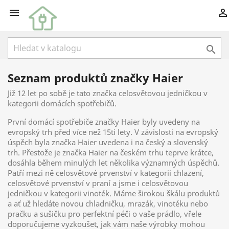



Seznam produktů značky Haier
Již 12 let po sobě je tato značka celosvětovou jedničkou v
kategorii domácích spotřebičů.
První domácí spotřebiče značky Haier byly uvedeny na
evropský trh před více než 15ti lety. V závislosti na evropský
úspěch byla značka Haier uvedena i na český a slovenský
trh. Přestože je značka Haier na českém trhu teprve krátce,
dosáhla během minulých let několika významných úspěchů.
Patří mezi ně celosvětové prvenství v kategorii chlazení,
celosvětové prvenství v praní a jsme i celosvětovou
jedničkou v kategorii vinoték. Máme širokou škálu produktů
a ať už hledáte novou chladničku, mrazák, vinotéku nebo
pračku a sušičku pro perfektní péči o vaše prádlo, vřele
doporučujeme vyzkoušet, jak vám naše výrobky mohou