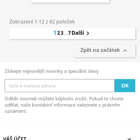
Zobrazení 1-12 z 82 položek
1
2
3
…
7
Další

Zpět na začátek

Získejte nejnovější novinky a speciální slevy
Odběr novinek můžete kdykoliv zrušit. Pokud to chcete
udělat, naše kontaktní informace naleznete v právním
oznámení.
VÁŠ ÚČET
