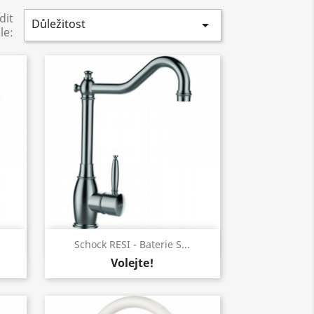
dit
Důležitost

le:
Rychlý náhled

Schock RESI - Baterie S...
Volejte!