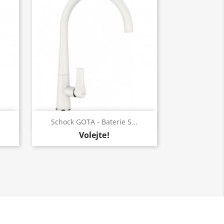
Rychlý náhled

Schock GOTA - Baterie S...
Volejte!