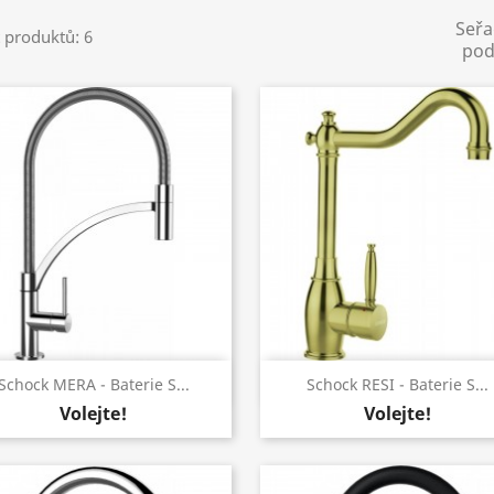
Seřa
 produktů: 6
pod
Rychlý náhled
Rychlý náhled


Schock MERA - Baterie S...
Schock RESI - Baterie S...
Volejte!
Volejte!