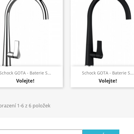
Rychlý náhled
Rychlý náhled


Schock GOTA - Baterie S...
Schock GOTA - Baterie S...
Volejte!
Volejte!
razení 1-6 z 6 položek