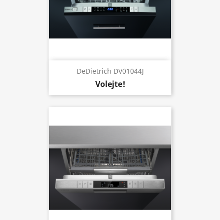
DeDietrich DV01044J
Volejte!