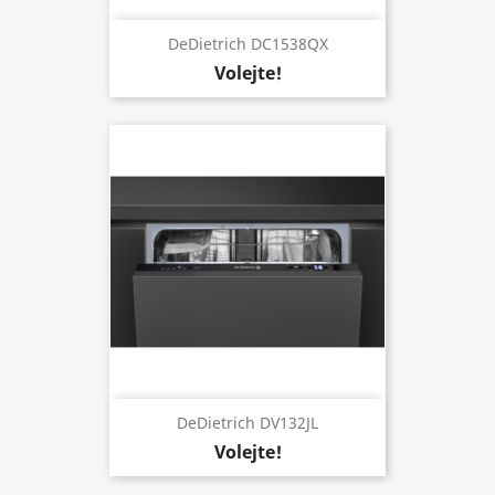
DeDietrich DC1538QX
Volejte!
DeDietrich DV132JL
Volejte!